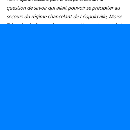
question de savoir qui allait pouvoir se précipiter au
secours du régime chancelant de Léopoldville, Moïse
Tshombe était une réponse peu attrayante, mais bel
et bien à portée de main. […] Maurice Van
Weyenbergh, directeur de l’Union Minière au Congo,
confia au consul américain à Élisabethville qu’il avait
l’intention de rendre visite à Tshombe en Espagne
pour discuter de son retour politique.»
(De Witte,
L’ascension de Mobutu, comment la Belgique et les
USA ont installé une dictature, Bruxelles : Éditions
Investing’Action, 2017 : 75-77)
Devenir un sujet de l’histoire
Hier Tshombe, aujourd’hui d’autres figures. La