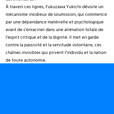
À travers ces lignes, Fukuzawa Yukichi dévoile un
mécanisme insidieux de soumission, qui commence
par une dépendance matérielle et psychologique
avant de s’enraciner dans une aliénation totale de
l’esprit critique et de la dignité. Il met en garde
contre la passivité et la servitude volontaire, ces
chaînes invisibles qui privent l’individu et la nation
de toute autonomie.
L’idée selon laquelle l’absence d’indépendance
intérieure empêche toute indépendance
extérieure résonne particulièrement dans les
contextes où les nations luttent pour leur
souveraineté. Elle pose la question cruciale de la
formation d’esprits libres et de la responsabilisation
individuelle comme rempart contre