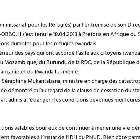
Commissariat pour les Réfugiés) par l’entremise de son Dir
BBO, il s’est tenu le 18.04.2013 à Pretoria en Afrique du 
tions durables pour les refugiés rwandais.
térieur des pays qui ont accordé l’asile aux citoyens rwandais
 Mozambique, du Burundi, de la RDC, de la République du
Tanzanie et du Rwanda lui-même.
éraphine Mukantabana, ministre en charge des catastroph
née démontré qu’au regard de la clause de cessation du sta
it admis à l’étranger ; les conditions devenues meilleures a
ditions valables pour eux de continuer à mener une vie péni
t favorables à l’instar de l’IDH du PNUD. Bien côté parmi 