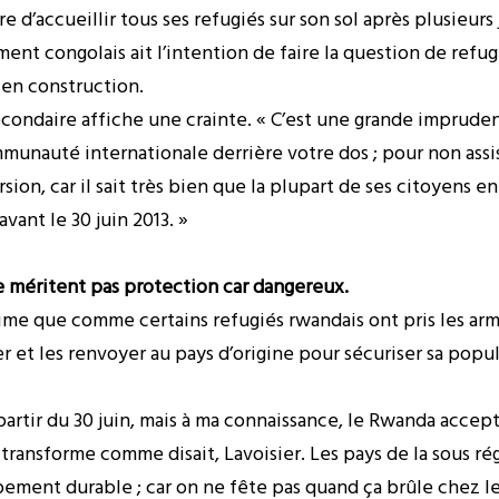
re d’accueillir tous ses refugiés sur son sol après plusieurs
t congolais ait l’intention de faire la question de refugi
 en construction.
econdaire affiche une crainte. « C’est une grande imprude
mmunauté internationale derrière votre dos ; pour non ass
ion, car il sait très bien que la plupart de ses citoyens e
avant le 30 juin 2013. »
 ne méritent pas protection car dangereux.
e que comme certains refugiés rwandais ont pris les armes 
et les renvoyer au pays d’origine pour sécuriser sa popul
artir du 30 juin, mais à ma connaissance, le Rwanda accept
 transforme comme disait, Lavoisier. Les pays de la sous rég
ement durable ; car on ne fête pas quand ça brûle chez le