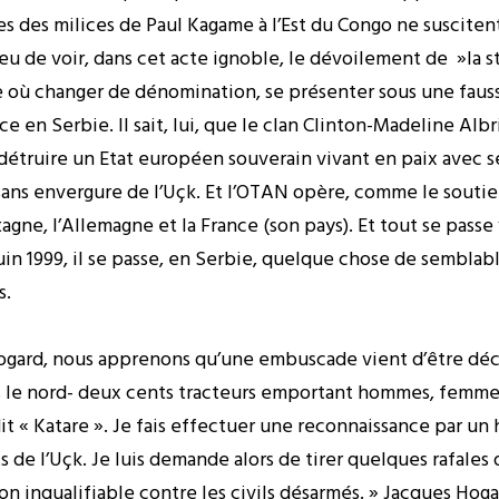
ies des milices de Paul Kagame à l’Est du Congo ne suscite
 lieu de voir, dans cet acte ignoble, le dévoilement de »la 
ole où changer de dénomination, se présenter sous une fau
e en Serbie. Il sait, lui, que le clan Clinton-Madeline Albr
 détruire un Etat européen souverain vivant en paix avec se
sans envergure de l’Uçk. Et l’OTAN opère, comme le soutie
agne, l’Allemagne et la France (son pays). Et tout se pass
uin 1999, il se passe, en Serbie, quelque chose de semblable 
s.
s Hogard, nous apprenons qu’une embuscade vient d’être dé
s le nord- deux cents tracteurs emportant hommes, femmes 
dit « Katare ». Je fais effectuer une reconnaissance par u
 de l’Uçk. Je luis demande alors de tirer quelques rafales
on inqualifiable contre les civils désarmés. » Jacques Hog