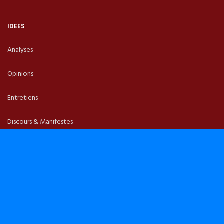
IDEES
Analyses
Opinions
Entretiens
Discours & Manifestes
L’ESSENTIEL
L’appel