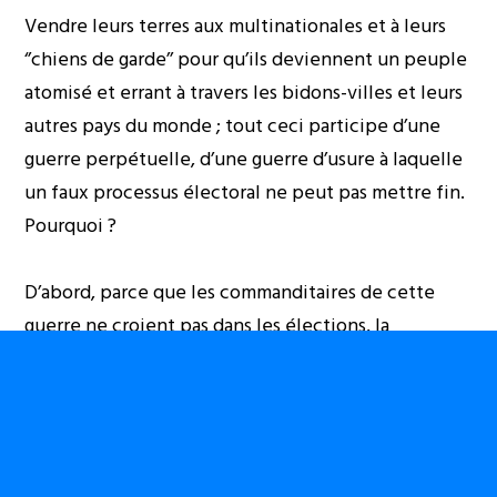
Vendre leurs terres aux multinationales et à leurs
‘’chiens de garde’’ pour qu’ils deviennent un peuple
atomisé et errant à travers les bidons-villes et leurs
autres pays du monde ; tout ceci participe d’une
guerre perpétuelle, d’une guerre d’usure à laquelle
un faux processus électoral ne peut pas mettre fin.
Pourquoi ?
D’abord, parce que les commanditaires de cette
guerre ne croient pas dans les élections, la
démocratie et les droits de l’homme. Ils agissent en
recourant au principe de la pure force.
Ensuite, parce que le Congo-Kinshasa, comme
d’autres pays du monde regorgeant de matières