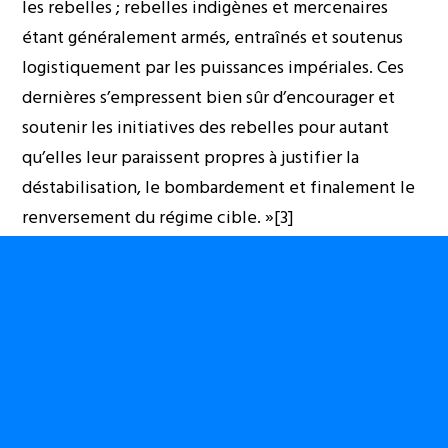
les rebelles ; rebelles indigènes et mercenaires
étant généralement armés, entraînés et soutenus
logistiquement par les puissances impériales. Ces
dernières s’empressent bien sûr d’encourager et
soutenir les initiatives des rebelles pour autant
qu’elles leur paraissent propres à justifier la
déstabilisation, le bombardement et finalement le
renversement du régime cible. »[3]
Les Grands Lacs et le réseau délite transnational de
prédation
Les Grands Lacs Africains, en général, et le Kongo-
Kinshasa, en particulier se sont retrouvés dans
cette situation depuis le coup d’Etat fait contre
Milton Obote en Ouganda en 1986. Les attaques