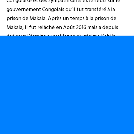
Congolaise et des sympathisants extérieurs sur le
gouvernement Congolais qu’il fut transféré à la
prison de Makala. Après un temps à la prison de
Makala, il fut relâché en Août 2016 mais a depuis
été sous l’étroite surveillance du régime Kabila.
Les mesures répressives prises par le régime Kabila
se sont intensifiées alors qu’il tente de garder le
pouvoir contre la volonté du peuple Congolais.
L’Église Catholique de RDC a publié une déclaration
le 23 Juin expliquant qu’une minorité tient des
millions de Congolais en otage. L’Église a déclaré
que cela est inacceptable et encourage la
population à s’engager afin de reprendre le
contrôle de son destin.