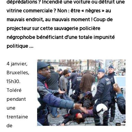
déprédations ? Incendié une voiture ou détruit une
vitrine commerciale ? Non : être « nègres » au
mauvais endroit, au mauvais moment ! Coup de
projecteur sur cette sauvagerie policière
négrophobe bénéficiant d’une totale impunité
politique …
4 janvier,
Bruxelles,
15h30.
Toléré
pendant
une
trentaine
de