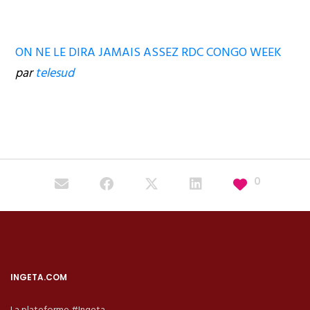
ON NE LE DIRA JAMAIS ASSEZ RDC CONGO WEEK
par
telesud
0
INGETA.COM
La plateforme #Ingeta