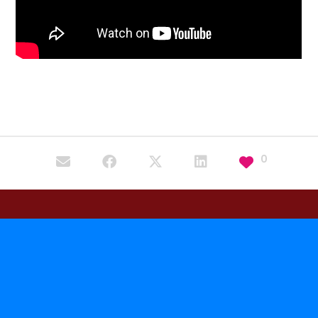
0
INGETA.COM
La plateforme #Ingeta