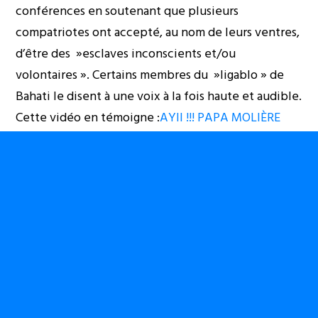
conférences en soutenant que plusieurs
compatriotes ont accepté, au nom de leurs ventres,
d’être des »esclaves inconscients et/ou
volontaires ». Certains membres du »ligablo » de
Bahati le disent à une voix à la fois haute et audible.
Cette vidéo en témoigne :
AYII !!! PAPA MOLIÈRE
ALONGWE FCC YA KABILA ALANDI BAHATI
LUKWEBO
. Espérons qu’ils aient compris qu’il y a
une lutte à mener contre l’esclavage moderne sur le
sol congolais. Mais j’en doute très fort.
Des cartels électoralistes qui n’ont rien de consistant
à offrir au Congo de Lumumba
Bahati et les siens auraient convaincu « les
hérétiques de la bêtise conformiste congolaise »