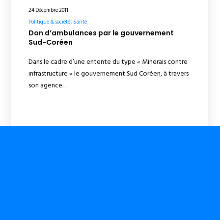
24 Décembre 2011
Politique & société
Santé
Don d’ambulances par le gouvernement
Sud-Coréen
Dans le cadre d’une entente du type « Minerais contre
infrastructure » le gouvernement Sud Coréen, à travers
son agence…
23 Décembre 2011
Mondialisation
Le programme de la banque mondiale : la