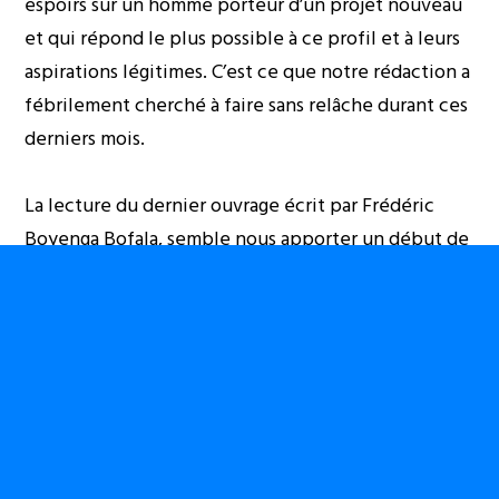
espoirs sur un homme porteur d’un projet nouveau
et qui répond le plus possible à ce profil et à leurs
aspirations légitimes. C’est ce que notre rédaction a
fébrilement cherché à faire sans relâche durant ces
derniers mois.
La lecture du dernier ouvrage écrit par Frédéric
Boyenga Bofala, semble nous apporter un début de
réponse et de solution à nos troublantes craintes
pour l’avenir du Congo.
Frédéric Boyenga Bofala ne fait pas partie de ces
personnalités politiques qu’il n’est plus nécessaire
de présenter au Congolais et au monde. Dans son
ouvrage, l’homme nous livre sans compromis ni