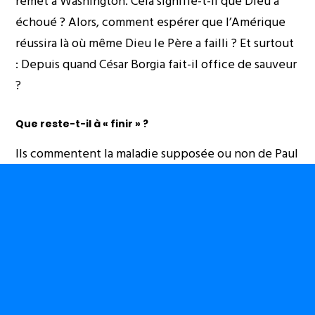
remet à Washington. Cela signifie-t-il que Dieu a
échoué ? Alors, comment espérer que l’Amérique
réussira là où même Dieu le Père a failli ? Et surtout
: Depuis quand César Borgia fait-il office de sauveur
?
Que reste-t-il à « finir » ?
Ils commentent la maladie supposée ou non de Paul
Kagame, alors que c’est l’Amérique qui décide au
Rwanda. Et ailleurs, on coupe des rubans, on
inaugure des bâtiments. Cela ne constitue pas un
crime. Mais quand on sourit aux caméras, à Goma et
Bukavu, les délégués de l’ONU — sous bannière
américaine — s’asseyent avec des groupes armés.
Des hommes de main. Des proxys. Giuliano Da